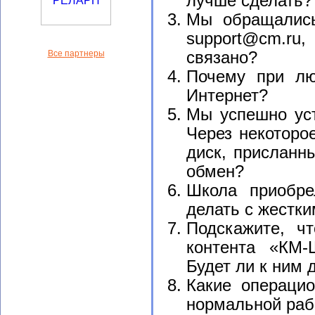
лучше сделать?
Мы обращались
support@cm.ru,
Все партнеры
связано?
Почему при лю
Интернет?
Мы успешно уст
Через некоторо
диск, присланн
обмен?
Школа приобре
делать с жестк
Подскажите, ч
контента «КМ-
Будет ли к ним 
Какие операци
нормальной ра