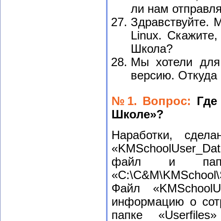
ли нам отправл
Здравствуйте. 
Linux. Скажите
Школа?
Мы хотели для
версию. Откуда 
№1. Вопрос:
Где
Школе»?
Наработки, сдел
«KMSchoolUser_Data
файл и пап
«C:\C&M\KMSchool
Файл «KMSchoolU
информацию о сотр
папке «Userfile