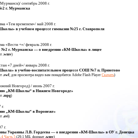
 Мурманск)/ сентябрь 2008 г.
№2 г. Мурманска
мма «Тем временем»/ май 2008 г.
колы» в учебном процессе гимназии №25 г. Ставрополя
ма «Вести +»/ февраль 2008 г.
я №2 г. Мурманска — о внедрении «КМ-Школы» в лицее
ат
.wmv
)
ан «7 дней»/ январь 2008 г.
Школа» в учебно-воспитательном процессе СОШ №7 п. Приютово
ат
.swf
; для просмотра видео вам понадобится Adobe Flash Player
Скачать
)
ижний Новгород) / июнь 2007 г.
Дню „КМ-Школы“ в Нижнем Новгороде»
ат
.mpg
)
 г.
Дню „КМ-Школы“ в Воронеже»
ат
.avi
)
7 г.
ины Украины Л.В. Гордеева — о внедрении «КМ-Школы» в ОУ г. Донецка
 4
Часть 5
(29,1 МБ, формат
.wmv
)