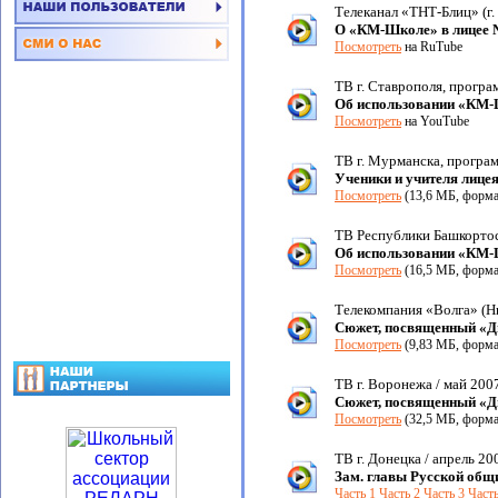
Телеканал «ТНТ-Блиц» (г.
О «КМ-Школе» в лицее 
Посмотреть
на RuTube
ТВ г. Ставрополя, програ
Об использовании «КМ-Ш
Посмотреть
на YouTube
ТВ г. Мурманска, програм
Ученики и учителя лице
Посмотреть
(13,6 МБ, форм
ТВ Республики Башкортост
Об использовании «КМ-
Посмотреть
(16,5 МБ, форм
Телекомпания «Волга» (Н
Сюжет, посвященный «
Посмотреть
(9,83 МБ, форм
ТВ г. Воронежа / май 2007
Сюжет, посвященный «
Посмотреть
(32,5 МБ, форм
ТВ г. Донецка / апрель 200
Зам. главы Русской общ
Часть 1
Часть 2
Часть 3
Часть