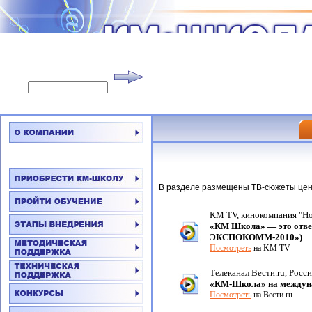
В разделе размещены ТВ-сюжеты цен
KM TV, кинокомпания "Нов
«КМ Школа» — это отве
ЭКСПОКОММ-2010»)
Посмотреть
на KM TV
Телеканал Вести.ru, Россия
«КМ-Школа» на между
Посмотреть
на Вести.ru