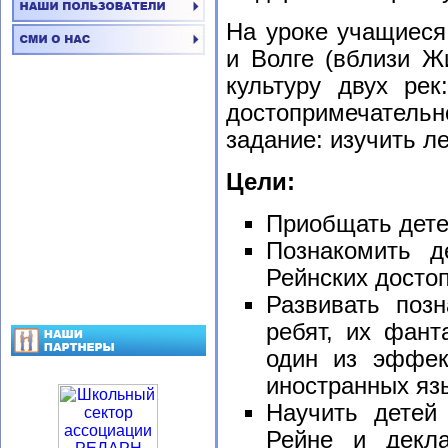
На уроке учащиеся
и Волге (вблизи Ж
культуру двух рек
достопримечательн
задание: изучить ле
Цели:
Приобщать детей
Познакомить д
Рейнских досто
Развивать позн
ребят, их фант
один из эффек
иностранных яз
Научить детей
Рейне и декла