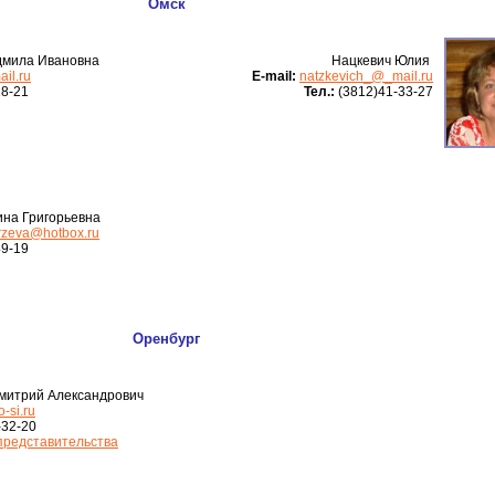
Омск
дмила Ивановна
Нацкевич Юлия
il.ru
Е-mail:
natzkevich_@_mail.ru
28-21
Тел.:
(3812)41-33-27
на Григорьевна
rzeva@hotbox.ru
49-19
Оренбург
митрий Александрович
-si.ru
-32-20
представительства