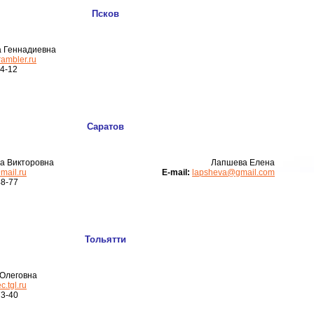
Псков
а Геннадиевна
ambler.ru
4-12
Саратов
а Викторовна
Лапшева Елена
mail.ru
Е-mail:
lapsheva@gmail.com
48-77
Тольятти
 Олеговна
.tgl.ru
73-40