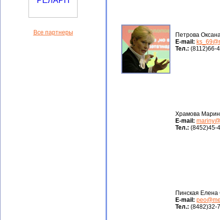
Все партнеры
Петрова Оксан
Е-mail:
ks_69@r
Тел.:
(8112)66-4
Храмова Марин
Е-mail:
mariny@
Тел.:
(8452)45-
Пинская Елена
Е-mail:
peo@mec
Тел.:
(8482)32-