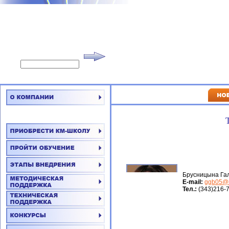
Брусницына Га
Е-mail:
ggb05@m
Тел.:
(343)216-