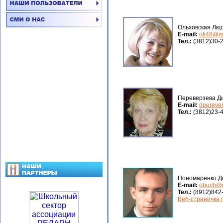
Ольховская Лю
Е-mail:
oli48@ma
Тел.:
(3812)30-
Переверзева Ди
Е-mail:
dpereve
Тел.:
(3812)23-
Пономаренко Д
Е-mail:
obuch@o
Тел.:
(8912)842
Веб-страничка 