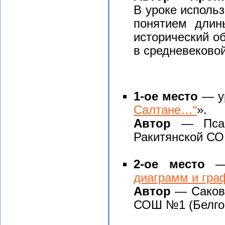
В уроке исполь
понятием длин
исторический об
в средневековой
1-ое место
— ур
Салтане…“
».
Автор
— Псаре
Ракитянской СО
2-ое место
— 
диаграмм и гра
Автор
— Сакова
СОШ №1 (Белгор