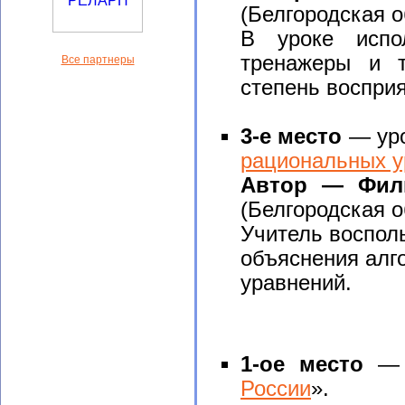
(Белгородская о
В уроке испо
тренажеры и т
Все партнеры
степень воспри
3-е место
— уро
рациональных у
Автор — Фили
(Белгородская о
Учитель воспол
объяснения алг
уравнений.
1-ое место
— у
России
».