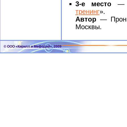
3-е место
— у
тренинг
».
Автор
— Прони
Москвы.
© ООО «Кирилл и Мефодий», 2009