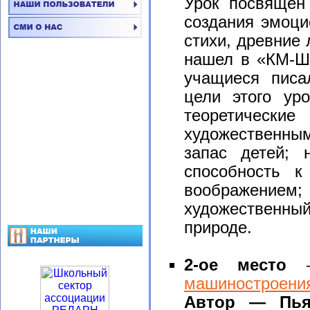
Урок посвящен 
создания эмоци
стихи, древние 
нашел в «КМ-Шк
учащиеся писа
цели этого ур
теоретически
художественны
запас детей; 
способность к
воображение
художественный
природе.
2-ое место
— 
машиностроени
Автор — Пья