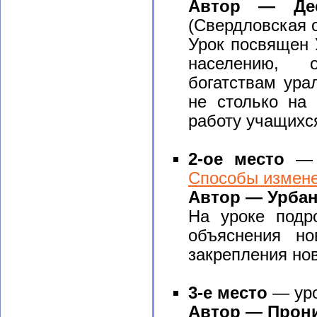
Автор — Дес
(Свердловская о
Урок посвящен У
населению, о
богатствам ура
не столько на 
работу учащихс
2-ое место
— у
Способы измене
Автор — Урбан 
На уроке подр
объяснения но
закрепления но
3-е место
— уро
Автор — Прони